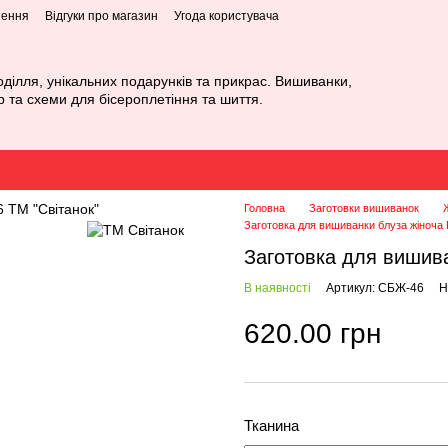
нення
Відгуки про магазин
Угода користувача
оділля, унікальних подарунків та прикрас. Вишиванки,
р та схеми для бісероплетіння та шиття.
Головна
Заготовки вишиванок
Заготовка для вишиванки блуза жіноча
Заготовка для вишива
В наявності
Артикул: СБЖ-46
Н
620.00 грн
Тканина