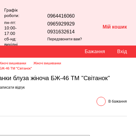
Графік
роботи:
0964416060
пн-пт:
0965929929
Мій кошик
10:00-
0931632614
17:00
сб-нд:
Передзвонити вам?
вихідні
Бажання
Вхід
Жіночі вишиванки
Жіночі вишиванки
 БЖ-46 ТМ "Світанок"
нки блуза жіноча БЖ-46 ТМ "Світанок"
аписати відгук
В бажання