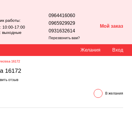
0964416060
ик работы:
0965929929
Мой заказ
: 10:00-17:00
0931632614
с: выходные
Перезвонить вам?
Желания
Вход
reciosa 16172
sa 16172
вить отзыв
В желания