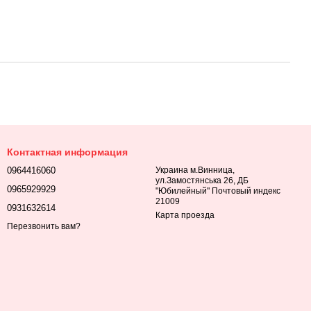
Контактная информация
0964416060
Украина м.Винница,
ул.Замостянська 26, ДБ
0965929929
"Юбилейный" Почтовый индекс
21009
0931632614
Карта проезда
Перезвонить вам?