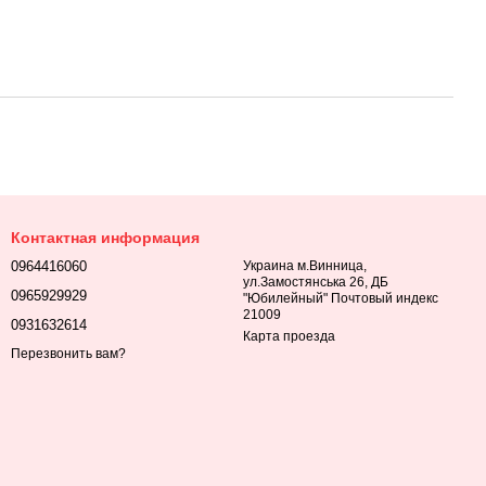
Контактная информация
0964416060
Украина м.Винница,
ул.Замостянська 26, ДБ
0965929929
"Юбилейный" Почтовый индекс
21009
0931632614
Карта проезда
Перезвонить вам?