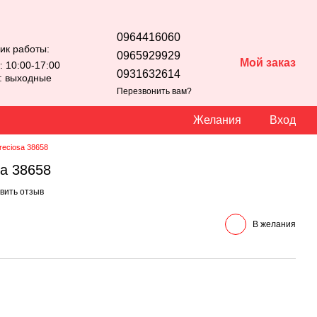
0964416060
ик работы:
0965929929
Мой заказ
: 10:00-17:00
0931632614
с: выходные
Перезвонить вам?
Желания
Вход
reciosa 38658
sa 38658
вить отзыв
В желания