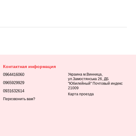
Контактная информация
0964416060
Украина м.Винница,
ул.Замостянська 26, ДБ
0965929929
"Юбилейный" Почтовый индекс
21009
0931632614
Карта проезда
Перезвонить вам?