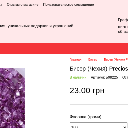
ат
Отзывы о магазине
Пользовательское соглашение
Граф
лия, уникальных подарков и украшений
пн-пт
сб-в
Главная
Бисер
Бисер (Чехия) P
Бисер (Чехия) Precio
В наличии
Артикул: Б08225
Ост
23.00 грн
Фасовка (грами)