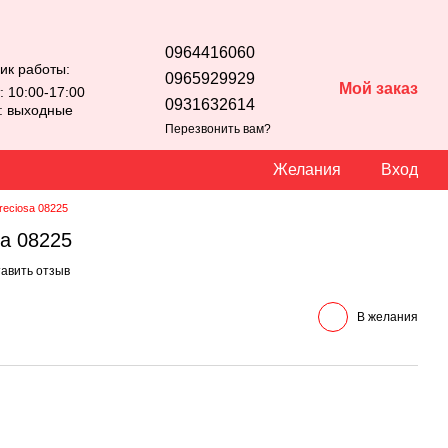
0964416060
ик работы:
0965929929
Мой заказ
: 10:00-17:00
0931632614
с: выходные
Перезвонить вам?
Желания
Вход
reciosa 08225
sa 08225
авить отзыв
В желания