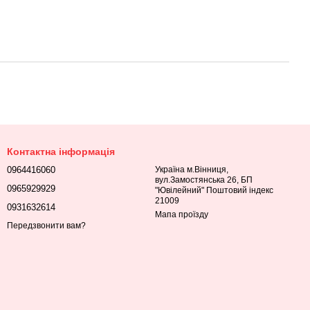
Контактна інформація
0964416060
Україна м.Вінниця,
вул.Замостянська 26, БП
0965929929
"Ювілейний" Поштовий індекс
21009
0931632614
Мапа проїзду
Передзвонити вам?