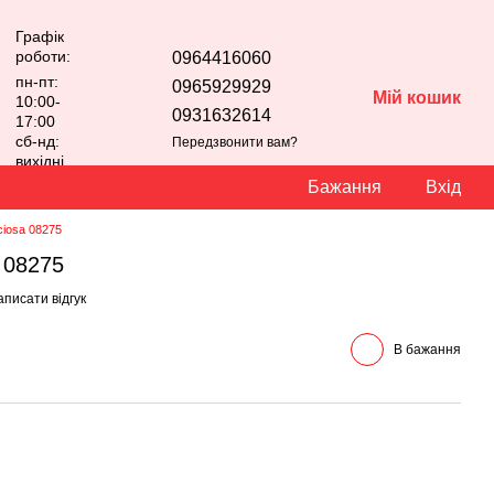
Графік
роботи:
0964416060
пн-пт:
0965929929
Мій кошик
10:00-
0931632614
17:00
сб-нд:
Передзвонити вам?
вихідні
Бажання
Вхід
ciosa 08275
a 08275
писати відгук
В бажання