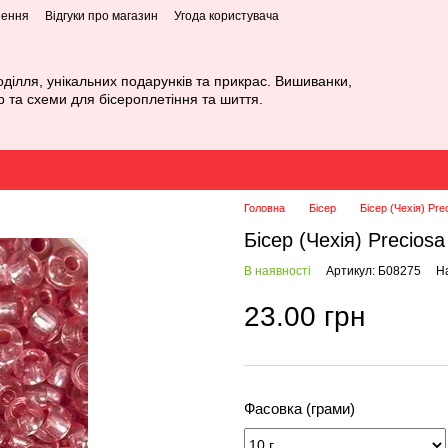
нення
Відгуки про магазин
Угода користувача
оділля, унікальних подарунків та прикрас. Вишиванки,
р та схеми для бісероплетіння та шиття.
Головна
Бісер
Бісер (Чехія) Pre
Бісер (Чехія) Precios
В наявності
Артикул: Б08275
На
23.00 грн
Фасовка (грами)