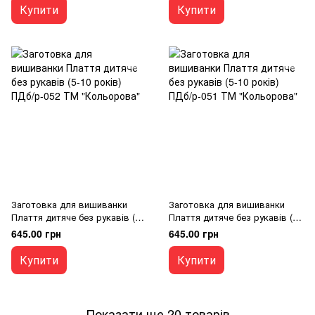
Купити
Купити
Заготовка для вишиванки
Заготовка для вишиванки
Плаття дитяче без рукавів (5-
Плаття дитяче без рукавів (5-
10 років) ПДб/р-052 ТМ
10 років) ПДб/р-051 ТМ
645.00 грн
645.00 грн
"Кольорова"
"Кольорова"
Купити
Купити
Показати ще 20 товарів