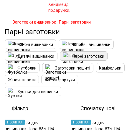
Заготовки вишиванок
Парні заготовки
Парні заготовки
Жіночі вишиванки
Чоловічі вишиванки
Дитячі вишиванки
Парні заготовки
Футболки
Заготовки пошиті
Камізельки
Жіночі плахти
Жіночі фартухи
Хустки для вишивки
Фільтр
Спочатку нові
НОВИНКА
НОВИНКА