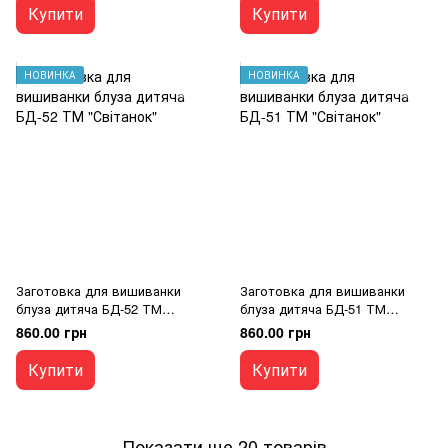
Купити
Купити
НОВИНКА
НОВИНКА
Заготовка для вишиванки
Заготовка для вишиванки
блуза дитяча БД-52 ТМ
блуза дитяча БД-51 ТМ
"Світанок"
"Світанок"
860.00 грн
860.00 грн
Купити
Купити
Показати ще 20 товарів