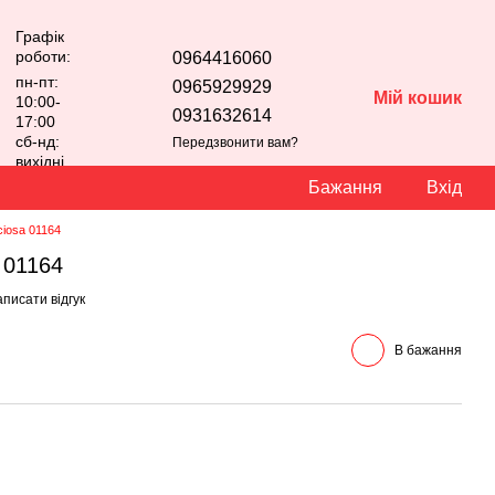
Графік
роботи:
0964416060
пн-пт:
0965929929
Мій кошик
10:00-
0931632614
17:00
сб-нд:
Передзвонити вам?
вихідні
Бажання
Вхід
ciosa 01164
a 01164
писати відгук
В бажання