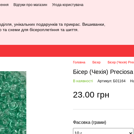
нення
Відгуки про магазин
Угода користувача
оділля, унікальних подарунків та прикрас. Вишиванки,
р та схеми для бісероплетіння та шиття.
Головна
Бісер
Бісер (Чехія) Pre
Бісер (Чехія) Precios
В наявності
Артикул: Б01164
На
23.00 грн
Фасовка (грами)