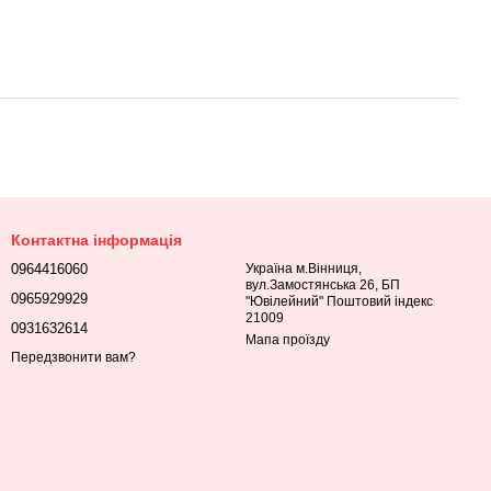
Контактна інформація
0964416060
Україна м.Вінниця,
вул.Замостянська 26, БП
0965929929
"Ювілейний" Поштовий індекс
21009
0931632614
Мапа проїзду
Передзвонити вам?