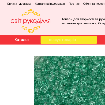
Перейти до основного контенту
Оплата і доставка
Контактна інформація
Про нас
Обмін та повер
Товари для творчості та рук
заготовки для вишивки, бісе
Каталог