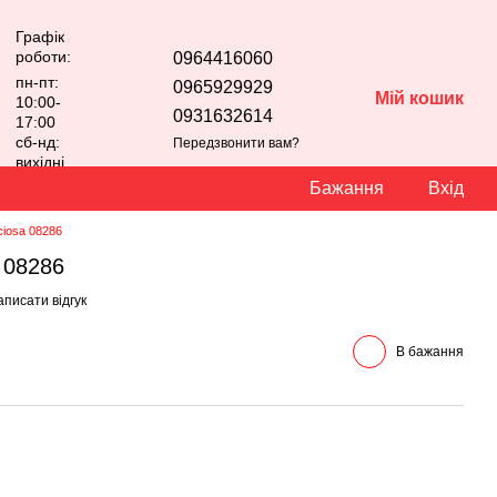
Графік
роботи:
0964416060
пн-пт:
0965929929
Мій кошик
10:00-
0931632614
17:00
сб-нд:
Передзвонити вам?
вихідні
Бажання
Вхід
ciosa 08286
a 08286
писати відгук
В бажання