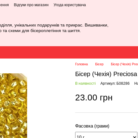
нення
Відгуки про магазин
Угода користувача
оділля, унікальних подарунків та прикрас. Вишиванки,
р та схеми для бісероплетіння та шиття.
Головна
Бісер
Бісер (Чехія) Pre
Бісер (Чехія) Precios
В наявності
Артикул: Б08286
На
23.00 грн
Фасовка (грами)