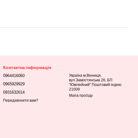
Контактна інформація
0964416060
Україна м.Вінниця,
вул.Замостянська 26, БП
0965929929
"Ювілейний" Поштовий індекс
21009
0931632614
Мапа проїзду
Передзвонити вам?