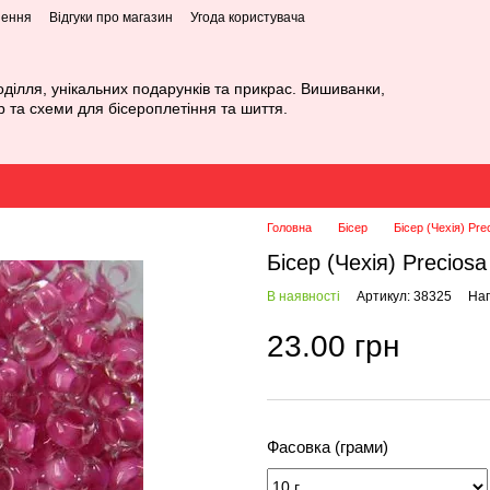
нення
Відгуки про магазин
Угода користувача
оділля, унікальних подарунків та прикрас. Вишиванки,
р та схеми для бісероплетіння та шиття.
Головна
Бісер
Бісер (Чехія) Pre
Бісер (Чехія) Precios
В наявності
Артикул: 38325
Нап
23.00 грн
Фасовка (грами)