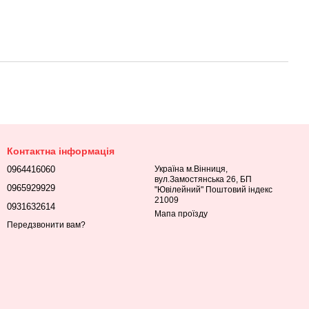
Контактна інформація
0964416060
Україна м.Вінниця,
вул.Замостянська 26, БП
0965929929
"Ювілейний" Поштовий індекс
21009
0931632614
Мапа проїзду
Передзвонити вам?