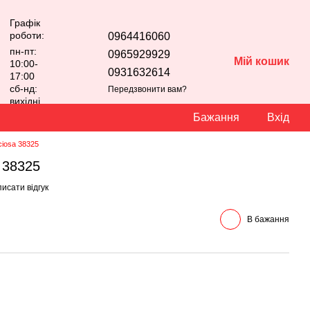
Графік
роботи:
0964416060
пн-пт:
0965929929
Мій кошик
10:00-
0931632614
17:00
сб-нд:
Передзвонити вам?
вихідні
Бажання
Вхід
ciosa 38325
a 38325
исати відгук
В бажання